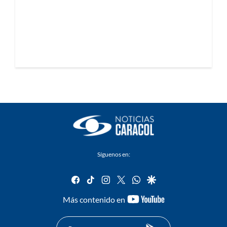
Síguenos en:
facebook
tiktok
instagram
twitter
whatsapp
google
youtube-
Más contenido en
footer