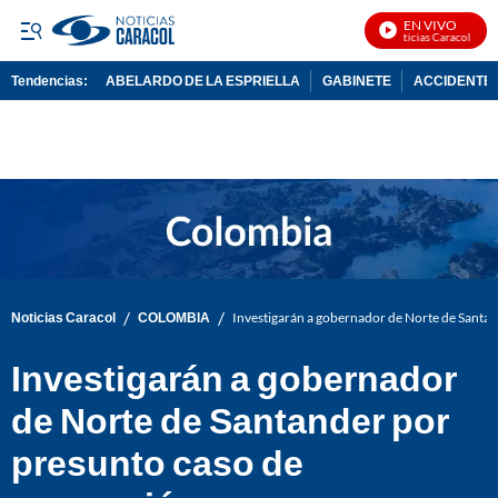
EN VIVO
Noticias Caracol En Vi
Tendencias:
ABELARDO DE LA ESPRIELLA
GABINETE
ACCIDENTE 
PUBLICIDAD
/
/
Noticias Caracol
COLOMBIA
Investigarán a gobernador de Norte de Santa
Investigarán a gobernador
de Norte de Santander por
presunto caso de