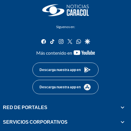
Síguenos en:
facebook
tiktok
instagram
twitter
whatsapp
google
youtube-
Más contenido en
footer
Descarga nuestra app en
Descarga nuestra app en
RED DE PORTALES
SERVICIOS CORPORATIVOS