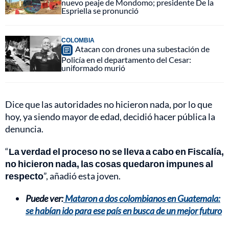
nuevo peaje de Mondomo; presidente De la
Espriella se pronunció
COLOMBIA
Atacan con drones una subestación de
Policía en el departamento del Cesar:
uniformado murió
Dice que las autoridades no hicieron nada, por lo que
hoy, ya siendo mayor de edad, decidió hacer pública la
denuncia.
“
La verdad el proceso no se lleva a cabo en Fiscalía,
no hicieron nada, las cosas quedaron impunes al
respecto
”, añadió esta joven.
Puede ver:
Mataron a dos colombianos en Guatemala:
se habían ido para ese país en busca de un mejor futuro