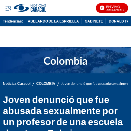
EN VIVO
Noticias Caracol En Viv
Tendencias:
ABELARDO DE LA ESPRIELLA
GABINETE
DONALD TR
PUBLICIDAD
/
/
Noticias Caracol
COLOMBIA
Joven denunció que fue abusada sexualmente p
Joven denunció que fue
abusada sexualmente por
un profesor de una escuela