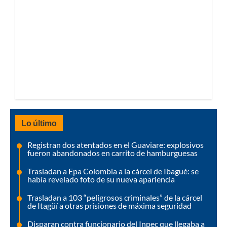
Lo último
Registran dos atentados en el Guaviare: explosivos
fueron abandonados en carrito de hamburguesas
Trasladan a Epa Colombia a la cárcel de Ibagué: se
había revelado foto de su nueva apariencia
Trasladan a 103 “peligrosos criminales” de la cárcel
de Itagüí a otras prisiones de máxima seguridad
Disparan contra funcionario del Inpec que llegaba a