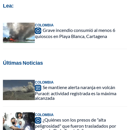
Lea:
COLOMBIA
Grave incendio consumió al menos 6
quioscos en Playa Blanca, Cartagena
Últimas Noticias
COLOMBIA
Se mantiene alerta naranja en volcán
Puracé: actividad registrada es la máxima
alcanzada
COLOMBIA
¿Quiénes son los presos de "alta
peligrosidad" que fueron trasladados por