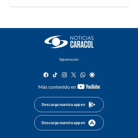
Síguenos en:
facebook
tiktok
instagram
twitter
whatsapp
google
youtube-
Más contenido en
footer
Descarga nuestra app en
Descarga nuestra app en