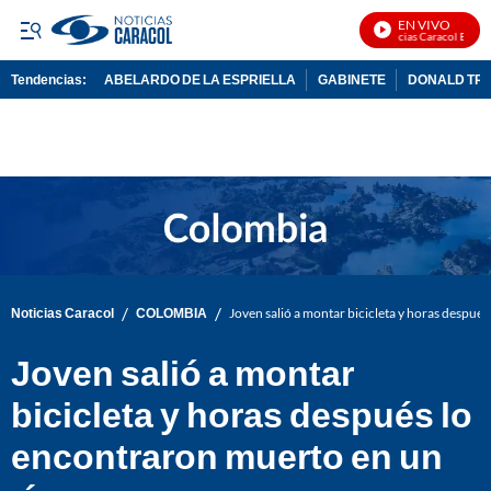
EN VIVO
Noticias Caracol En Vivo
Tendencias:
ABELARDO DE LA ESPRIELLA
GABINETE
DONALD TR
PUBLICIDAD
/
/
Noticias Caracol
COLOMBIA
Joven salió a montar bicicleta y horas despué
Joven salió a montar
bicicleta y horas después lo
encontraron muerto en un