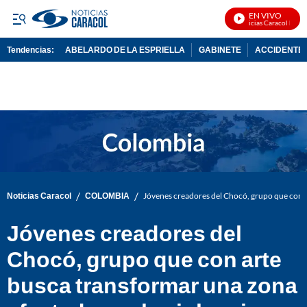
EN VIVO
Noticias Caracol En Viv
Tendencias:
ABELARDO DE LA ESPRIELLA
GABINETE
ACCIDENTE 
PUBLICIDAD
/
/
Noticias Caracol
COLOMBIA
Jóvenes creadores del Chocó, grupo que con a
Jóvenes creadores del
Chocó, grupo que con arte
busca transformar una zona