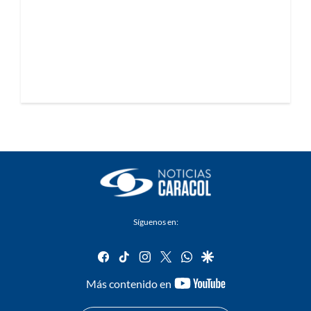
Síguenos en:
facebook
tiktok
instagram
twitter
whatsapp
google
youtube-
Más contenido en
footer