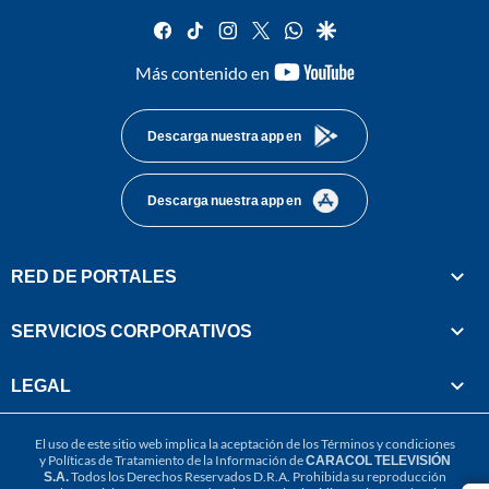
facebook
tiktok
instagram
twitter
whatsapp
google
youtube-
Más contenido en
footer
Descarga nuestra app en
Descarga nuestra app en
RED DE PORTALES
SERVICIOS CORPORATIVOS
LEGAL
El uso de este sitio web implica la aceptación de los
Términos y condiciones
y
Políticas de Tratamiento de la Información
de
CARACOL TELEVISIÓN
S.A.
Todos los Derechos Reservados D.R.A. Prohibida su reproducción