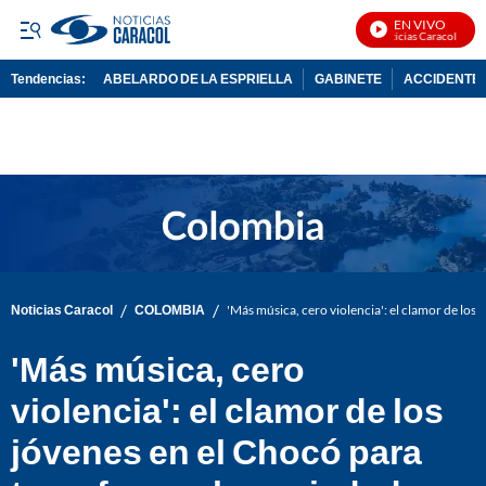
EN VIVO
Noticias Caracol En Viv
Tendencias:
ABELARDO DE LA ESPRIELLA
GABINETE
ACCIDENTE 
PUBLICIDAD
/
/
Noticias Caracol
COLOMBIA
'Más música, cero violencia': el clamor de los
'Más música, cero
violencia': el clamor de los
jóvenes en el Chocó para