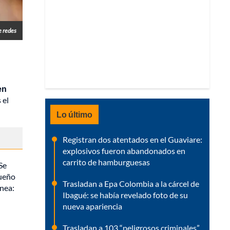
 redes
en
 el
Lo último
Registran dos atentados en el Guaviare:
explosivos fueron abandonados en
carrito de hamburguesas
Se
queño
Trasladan a Epa Colombia a la cárcel de
ínea:
Ibagué: se había revelado foto de su
nueva apariencia
Trasladan a 103 “peligrosos criminales”