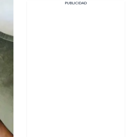
PUBLICIDAD
Facebook
X
Whatsapp
Copiar enlace
Telegram
LinkedIn