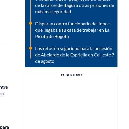
de la cárcel de Itagüí a otras prisiones de
máxima seguridad
Disparan contra funcionario del Inpec
que llegaba a su casa de trabajar en La
Picota de Bogotá
Los retos en seguridad para la posesión
de Abelardo de la Espriella en Cali este 7
de agosto
PUBLICIDAD
ntre
ea
 para