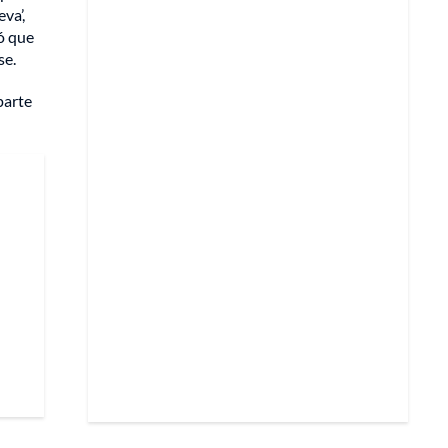
va’,
có que
se.
parte