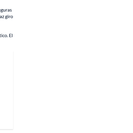
iguras
az giro
ico. El