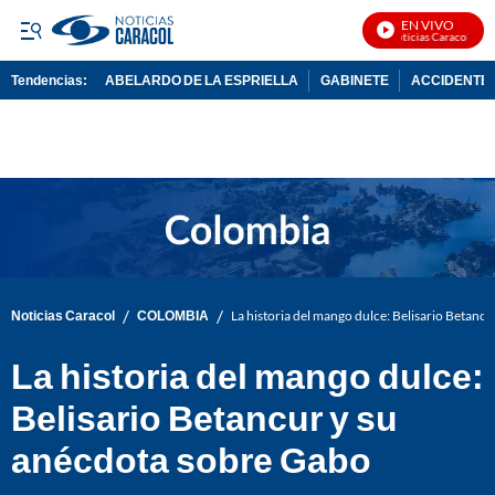
EN VIVO
Noticias Caracol En V
Tendencias:
ABELARDO DE LA ESPRIELLA
GABINETE
ACCIDENTE 
PUBLICIDAD
/
/
Noticias Caracol
COLOMBIA
La historia del mango dulce: Belisario Betanc
La historia del mango dulce:
Belisario Betancur y su
anécdota sobre Gabo