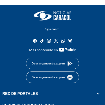
Síguenos en:
facebook
tiktok
instagram
twitter
whatsapp
google
youtube-
Más contenido en
footer
Descarga nuestra app en
Descarga nuestra app en
RED DE PORTALES