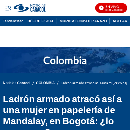
EN VIVO
Noticias Caracol En Viv
Tendencias:
DÉFICIT FISCAL
MURIÓ ALFONSO LIZARAZO
ABELARDO
PUBLICIDAD
/
/
Noticias Caracol
COLOMBIA
Ladrón armado atracó así a una mujer en pape
Ladrón armado atracó así a
una mujer en papelería de
Mandalay, en Bogotá: ¿lo