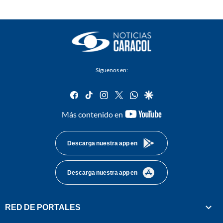
Síguenos en:
facebook
tiktok
instagram
twitter
whatsapp
google
youtube-
Más contenido en
footer
Descarga nuestra app en
Descarga nuestra app en
RED DE PORTALES