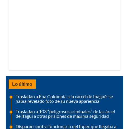
Lo último
Trasladan a Epa Colombia a la cárcel de Ibagué: se
había revelado foto de su nueva apariencia
Trasladan a 103 “peligrosos criminales” de la cárcel
de Itagüí a otras prisiones de máxima seguridad
Disparan contra funcionario del Inpec que llegaba a