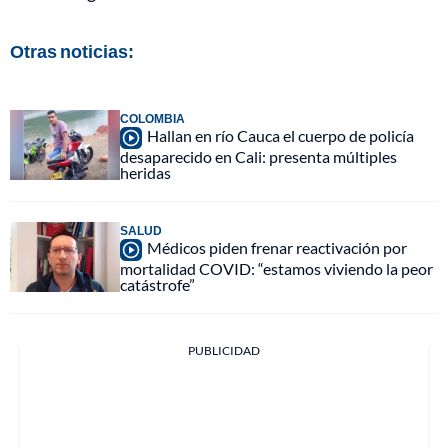
Otras noticias:
COLOMBIA
Hallan en río Cauca el cuerpo de policía
desaparecido en Cali: presenta múltiples
heridas
SALUD
Médicos piden frenar reactivación por
mortalidad COVID: “estamos viviendo la peor
catástrofe”
PUBLICIDAD