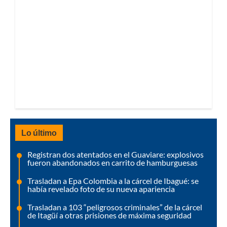
Lo último
Registran dos atentados en el Guaviare: explosivos
fueron abandonados en carrito de hamburguesas
Trasladan a Epa Colombia a la cárcel de Ibagué: se
había revelado foto de su nueva apariencia
Trasladan a 103 “peligrosos criminales” de la cárcel
de Itagüí a otras prisiones de máxima seguridad