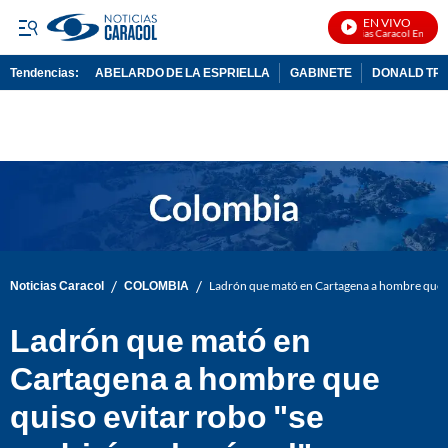
EN VIVO
Noticias Caracol En Vivo
Tendencias:
ABELARDO DE LA ESPRIELLA
GABINETE
DONALD TR
PUBLICIDAD
/
/
Noticias Caracol
COLOMBIA
Ladrón que mató en Cartagena a hombre que qui
Ladrón que mató en
Cartagena a hombre que
quiso evitar robo "se