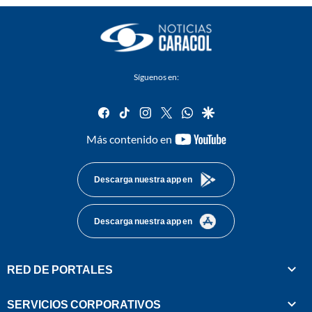
Síguenos en:
facebook
tiktok
instagram
twitter
whatsapp
google
youtube-
Más contenido en
footer
Descarga nuestra app en
Descarga nuestra app en
RED DE PORTALES
SERVICIOS CORPORATIVOS