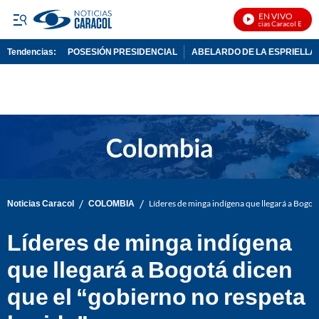
EN VIVO
Noticias Caracol En Vivo
Tendencias:
POSESIÓN PRESIDENCIAL
ABELARDO DE LA ESPRIELLA
PUBLICIDAD
/
/
Noticias Caracol
COLOMBIA
Líderes de minga indígena que llegará a Bogotá
Líderes de minga indígena
que llegará a Bogotá dicen
que el “gobierno no respeta