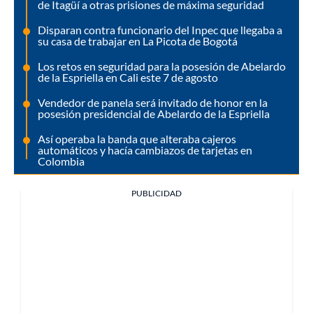
de Itagüí a otras prisiones de máxima seguridad
Disparan contra funcionario del Inpec que llegaba a
su casa de trabajar en La Picota de Bogotá
Los retos en seguridad para la posesión de Abelardo
de la Espriella en Cali este 7 de agosto
Vendedor de panela será invitado de honor en la
posesión presidencial de Abelardo de la Espriella
Así operaba la banda que alteraba cajeros
automáticos y hacía cambiazos de tarjetas en
Colombia
PUBLICIDAD