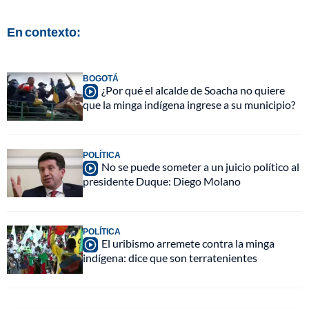
En contexto:
BOGOTÁ
¿Por qué el alcalde de Soacha no quiere
que la minga indígena ingrese a su municipio?
POLÍTICA
No se puede someter a un juicio político al
presidente Duque: Diego Molano
POLÍTICA
El uribismo arremete contra la minga
indígena: dice que son terratenientes