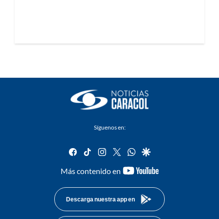
Síguenos en:
facebook
tiktok
instagram
twitter
whatsapp
google
youtube-
Más contenido en
footer
Descarga nuestra app en