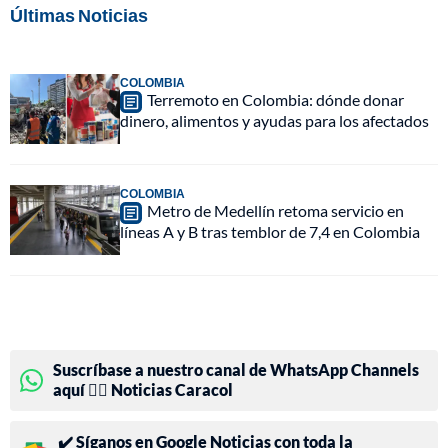
Últimas Noticias
COLOMBIA
Terremoto en Colombia: dónde donar
dinero, alimentos y ayudas para los afectados
COLOMBIA
Metro de Medellín retoma servicio en
líneas A y B tras temblor de 7,4 en Colombia
Suscríbase a nuestro canal de WhatsApp Channels
aquí 👉🏻 Noticias Caracol
✔️ Síganos en Google Noticias con toda la