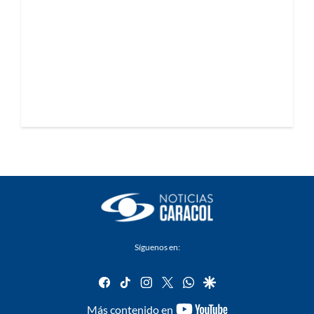
Síguenos en:
facebook
tiktok
instagram
twitter
whatsapp
google
youtube-
Más contenido en