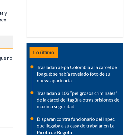
es y
eben
Lo último
ue no
Trasladan a Epa Colombia a la cárcel de
Ibagué: se había revelado foto de su
nueva apariencia
Trasladan a 103 “peligrosos criminales”
de la cárcel de Itagüí a otras prisiones de
máxima seguridad
Disparan contra funcionario del Inpec
que llegaba a su casa de trabajar en La
Picota de Bogotá