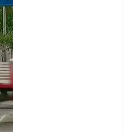
X
Whatsapp
Copiar enlace
Telegram
LinkedIn