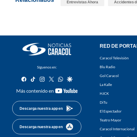
Entrevistas Ahora
Accidentes d
RED DE PORTA
Caracol Televisión
Blu Radio
Síguenos en:
Gol Caracol
facebook
tiktok
instagram
twitter
whatsapp
google
La Kalle
youtube-
Más contenido en
HJCK
footer
DiTu
Descarga nuestra app en
El Espectador
Teatro Mayor
Descarga nuestra app en
Caracol Internacional