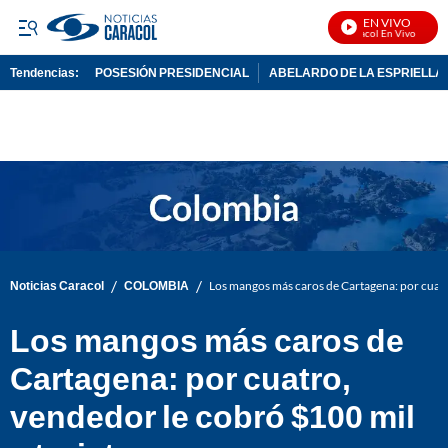
EN VIVO
Noticias Caracol En Vivo
Tendencias:
POSESIÓN PRESIDENCIAL
ABELARDO DE LA ESPRIELLA
PUBLICIDAD
/
/
Noticias Caracol
COLOMBIA
Los mangos más caros de Cartagena: por cuatro
Los mangos más caros de
Cartagena: por cuatro,
vendedor le cobró $100 mil