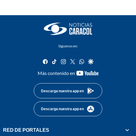
Síguenos en:
facebook
tiktok
instagram
twitter
whatsapp
google
youtube-
Más contenido en
footer
Descarga nuestra app en
Descarga nuestra app en
RED DE PORTALES