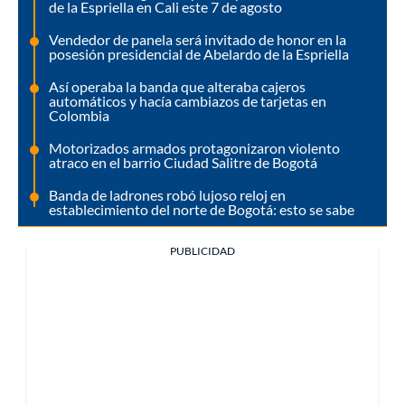
de la Espriella en Cali este 7 de agosto
Vendedor de panela será invitado de honor en la
posesión presidencial de Abelardo de la Espriella
Así operaba la banda que alteraba cajeros
automáticos y hacía cambiazos de tarjetas en
Colombia
Motorizados armados protagonizaron violento
atraco en el barrio Ciudad Salitre de Bogotá
Banda de ladrones robó lujoso reloj en
establecimiento del norte de Bogotá: esto se sabe
PUBLICIDAD