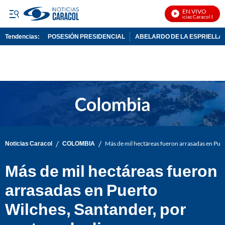
EN VIVO
Noticias Caracol En Viv
Tendencias:
POSESIÓN PRESIDENCIAL
ABELARDO DE LA ESPRIELLA
PUBLICIDAD
/
/
Noticias Caracol
COLOMBIA
Más de mil hectáreas fueron arrasadas en Pue
Más de mil hectáreas fueron
arrasadas en Puerto
Wilches, Santander, por