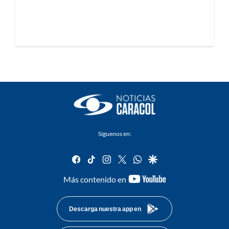
Síguenos en:
facebook
tiktok
instagram
twitter
whatsapp
google
youtube-
Más contenido en
footer
Descarga nuestra app en