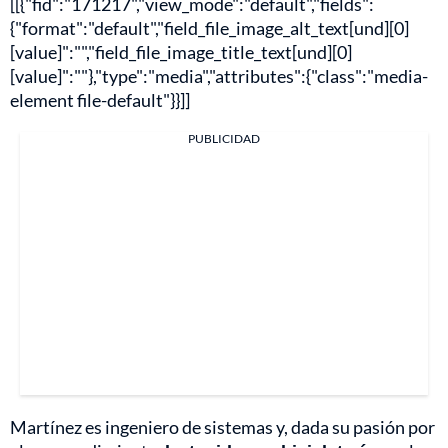
[[{"fid":"171217","view_mode":"default","fields":
{"format":"default","field_file_image_alt_text[und][0]
[value]":"","field_file_image_title_text[und][0]
[value]":""},"type":"media","attributes":{"class":"media-
element file-default"}}]]
PUBLICIDAD
Martínez es ingeniero de sistemas y, dada su pasión por