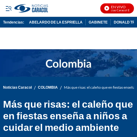
EN VIVO
Noticias Caracol En Vivo
Tendencias:
ABELARDO DE LA ESPRIELLA
GABINETE
DONALD TR
PUBLICIDAD
/
/
Noticias Caracol
COLOMBIA
Más que risas: el caleño que en fiestas enseña
Más que risas: el caleño que
en fiestas enseña a niños a
cuidar el medio ambiente