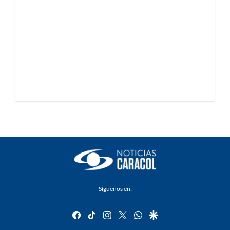
Síguenos en:
facebook
tiktok
instagram
twitter
whatsapp
google