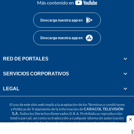
youtube-
Más contenido en
footer
Descarga nuestra app en
Descarga nuestra app en
RED DE PORTALES
SERVICIOS CORPORATIVOS
LEGAL
El uso de este sitio web implica la aceptación de los
Términos y condiciones
y
Políticas de Tratamiento de la Información
de
CARACOL TELEVISIÓN
S.A.
Todos los Derechos Reservados D.R.A. Prohibida su reproducción
total o parcial, así como su traducción a cualquier idioma sin autorización
cl
escrita de su titular. Reproduction in whole or in part, or translation
without written permission is prohibited. All rights reserved 2025.