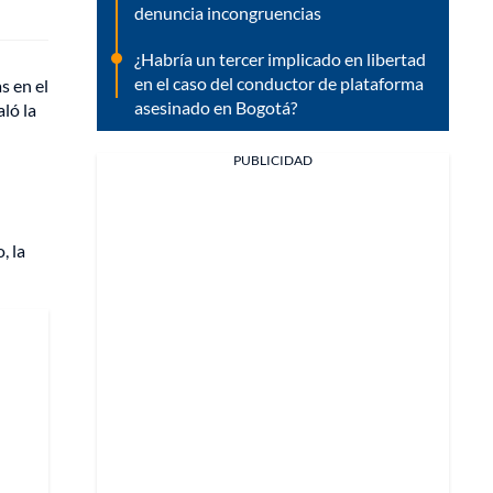
denuncia incongruencias
¿Habría un tercer implicado en libertad
en el caso del conductor de plataforma
s en el
asesinado en Bogotá?
ló la
PUBLICIDAD
, la