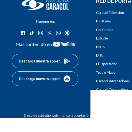
RED DE PORTA
Caracol Televisión
Blu Radio
Síguenos en:
Gol Caracol
facebook
tiktok
instagram
twitter
whatsapp
google
La Kalle
youtube-
Más contenido en
HJCK
footer
DiTu
Descarga nuestra app en
El Espectador
Teatro Mayor
Descarga nuestra app en
Caracol Internacional
Caracol Corporativo
Caracol Next
El uso de este sitio web implica la aceptación de los
Términos y condici
Derechos Reservados D.R.A. Prohibida su reproducción total o parcial, a
whole or in part, or translation without written permission is prohibited