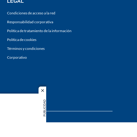
LEGAL
Condiciones de acceso a la red
Responsabilidad corporativa
Política de tratamiento de la información
Política de cookies
Términos y condiciones
Corporativo
close
PUBLICIDAD
s los
duction in
MIEMBRO DE: