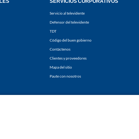
LES
SERVICIOS CORPORATIVOS
Servicio al televidente
Defensor del televidente
TDT
Código del buen gobierno
Contáctenos
Clientes y proveedores
Mapa del sitio
Paute con nosotros
ones
y
Políticas de Tratamiento de la Información
de
CARACOL TELEVISIÓN S.A.
Todo
sí como su traducción a cualquier idioma sin autorización escrita de su titular. Repro
. All rights reserved 2025.