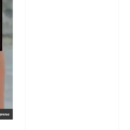
Copiar enlace
Telegram
LinkedIn
prensa