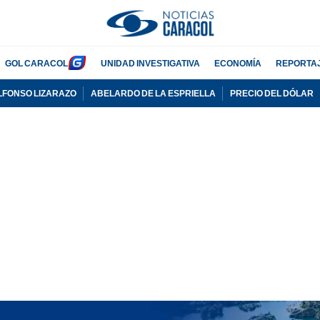
GOL CARACOL
UNIDAD INVESTIGATIVA
ECONOMÍA
REPORTA
LFONSO LIZARAZO
ABELARDO DE LA ESPRIELLA
PRECIO DEL DÓLAR
PUBLICIDAD