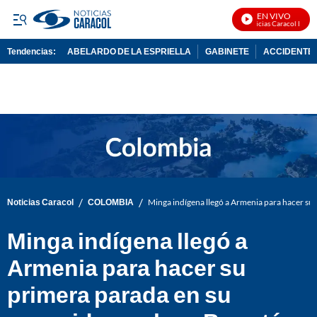
EN VIVO
Noticias Caracol En Viv
Tendencias:
ABELARDO DE LA ESPRIELLA
GABINETE
ACCIDENTE 
PUBLICIDAD
/
/
Noticias Caracol
COLOMBIA
Minga indígena llegó a Armenia para hacer su
Minga indígena llegó a
Armenia para hacer su
primera parada en su