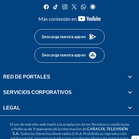
facebook
tiktok
instagram
twitter
whatsapp
google
youtube-
Más contenido en
footer
Descarga nuestra app en
Descarga nuestra app en
RED DE PORTALES
SERVICIOS CORPORATIVOS
LEGAL
El uso de este sitio web implica la aceptación de los
Términos y condiciones
y
Políticas de Tratamiento de la Información
de
CARACOL TELEVISIÓN
S.A.
Todos los Derechos Reservados D.R.A. Prohibida su reproducción
total o parcial, así como su traducción a cualquier idioma sin autorización