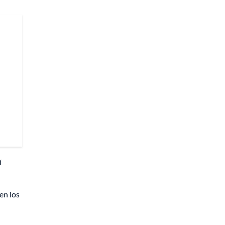
í
en los