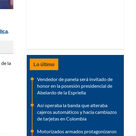
lica
.
 de la
Lo último
Vendedor de panela será invitado de
honor en la posesión presidencial de
Abelardo de la Espriella
Así operaba la banda que alteraba
cajeros automáticos y hacía cambiazos
de tarjetas en Colombia
Motorizados armados protagonizaron