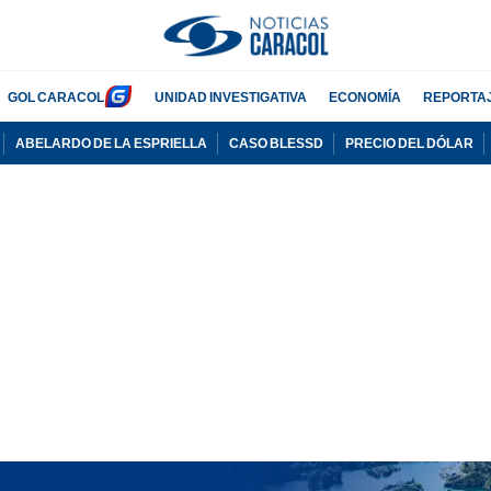
GOL CARACOL
UNIDAD INVESTIGATIVA
ECONOMÍA
REPORTA
ABELARDO DE LA ESPRIELLA
CASO BLESSD
PRECIO DEL DÓLAR
PUBLICIDAD