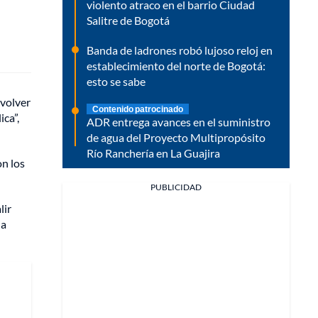
violento atraco en el barrio Ciudad
Salitre de Bogotá
Banda de ladrones robó lujoso reloj en
establecimiento del norte de Bogotá:
esto se sabe
evolver
Contenido patrocinado
ca”,
ADR entrega avances en el suministro
de agua del Proyecto Multipropósito
Río Ranchería en La Guajira
on los
PUBLICIDAD
lir
la