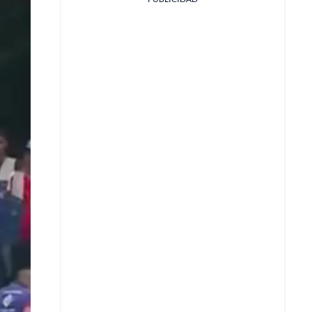
Facebook
X
Whatsapp
Copiar enlace
Telegram
LinkedIn