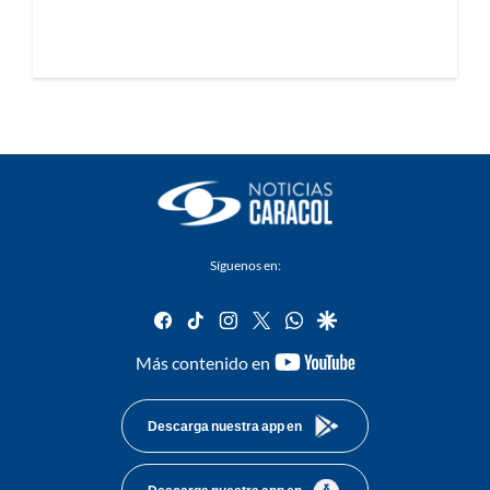
Síguenos en:
facebook
tiktok
instagram
twitter
whatsapp
google
youtube-
Más contenido en
footer
Descarga nuestra app en