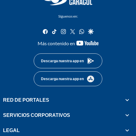
Síguenos en:
facebook
tiktok
instagram
twitter
whatsapp
google
youtube-
Más contenido en
footer
Descarga nuestra app en
Descarga nuestra app en
RED DE PORTALES
SERVICIOS CORPORATIVOS
LEGAL