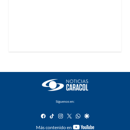
Síguenos en:
facebook
tiktok
instagram
twitter
whatsapp
google
youtube-
Más contenido en