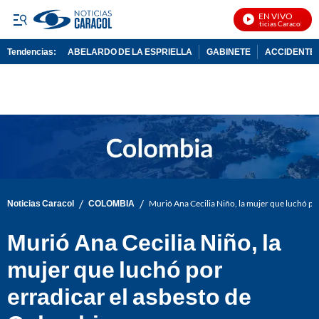
EN VIVO
Noticias Caracol En V
Tendencias:
ABELARDO DE LA ESPRIELLA
GABINETE
ACCIDENTE 
PUBLICIDAD
/
/
Noticias Caracol
COLOMBIA
Murió Ana Cecilia Niño, la mujer que luchó po
Murió Ana Cecilia Niño, la
mujer que luchó por
erradicar el asbesto de