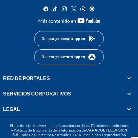
facebook
tiktok
instagram
twitter
whatsapp
google
youtube-
Más contenido en
footer
Descarga nuestra app en
Descarga nuestra app en
RED DE PORTALES
SERVICIOS CORPORATIVOS
LEGAL
El uso de este sitio web implica la aceptación de los
Términos y condiciones
y
Políticas de Tratamiento de la Información
de
CARACOL TELEVISIÓN
S.A.
Todos los Derechos Reservados D.R.A. Prohibida su reproducción