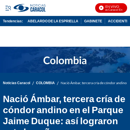
EN VIVO
Noticias Caracol En Vivo
Tendencias:
ABELARDO DE LA ESPRIELLA
GABINETE
ACCIDENTE 
PUBLICIDAD
/
/
Noticias Caracol
COLOMBIA
Nació Ámbar, tercera cría de cóndor andino e
Nació Ámbar, tercera cría de
cóndor andino en el Parque
Jaime Duque: así lograron