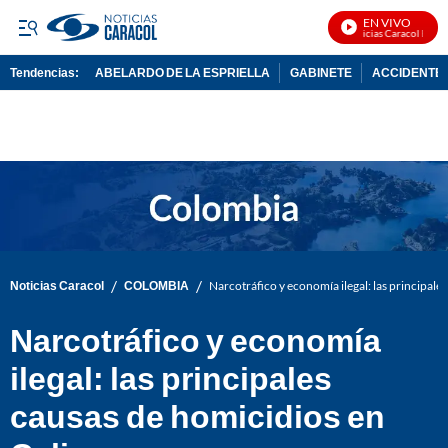
EN VIVO
Noticias Caracol En Viv
Tendencias:
ABELARDO DE LA ESPRIELLA
GABINETE
ACCIDENTE 
PUBLICIDAD
/
/
Noticias Caracol
COLOMBIA
Narcotráfico y economía ilegal: las principale
Narcotráfico y economía
ilegal: las principales
causas de homicidios en