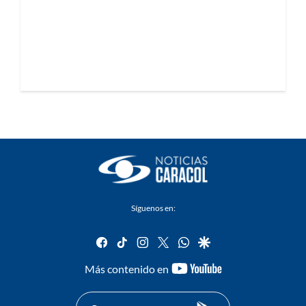
Síguenos en:
facebook
tiktok
instagram
twitter
whatsapp
google
youtube-
Más contenido en
footer