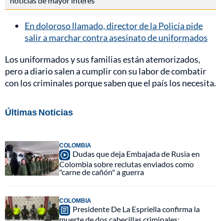
noticias de mayor interés
En doloroso llamado, director de la Policía pide
salir a marchar contra asesinato de uniformados
Los uniformados y sus familias están atemorizados,
pero a diario salen a cumplir con su labor de combatir
con los criminales porque saben que el país los necesita.
Últimas Noticias
COLOMBIA
Dudas que deja Embajada de Rusia en
Colombia sobre reclutas enviados como
"carne de cañón" a guerra
COLOMBIA
Presidente De La Espriella confirma la
muerte de dos cabecillas criminales: