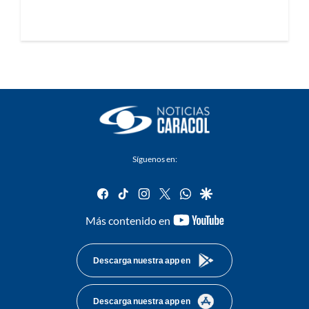
Síguenos en:
facebook
tiktok
instagram
twitter
whatsapp
google
youtube-
Más contenido en
footer
Descarga nuestra app en
Descarga nuestra app en