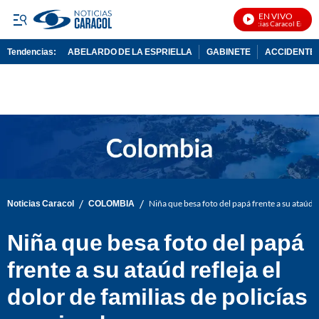
EN VIVO
Noticias Caracol En Vivo
Tendencias:
ABELARDO DE LA ESPRIELLA
GABINETE
ACCIDENTE 
PUBLICIDAD
/
/
Noticias Caracol
COLOMBIA
Niña que besa foto del papá frente a su ataúd re
Niña que besa foto del papá
frente a su ataúd refleja el
dolor de familias de policías