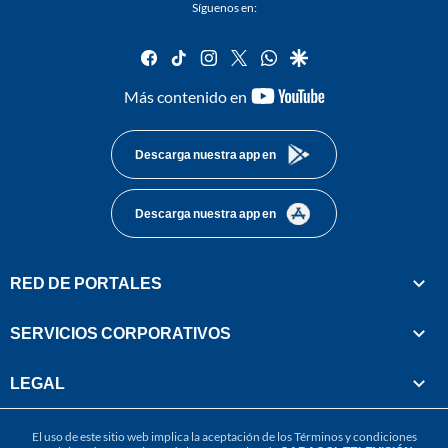
Síguenos en:
facebook
tiktok
instagram
twitter
whatsapp
google
youtube-
Más contenido en
footer
Descarga nuestra app en
Descarga nuestra app en
RED DE PORTALES
SERVICIOS CORPORATIVOS
LEGAL
El uso de este sitio web implica la aceptación de los
Términos y condiciones