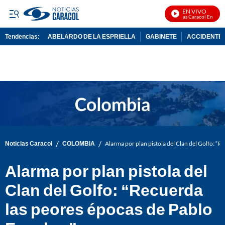
EN VIVO
Noticias Caracol En Vivo
Tendencias:
ABELARDO DE LA ESPRIELLA
GABINETE
ACCIDENTE 
PUBLICIDAD
/
/
Noticias Caracol
COLOMBIA
Alarma por plan pistola del Clan del Golfo: “
Alarma por plan pistola del
Clan del Golfo: “Recuerda
las peores épocas de Pablo