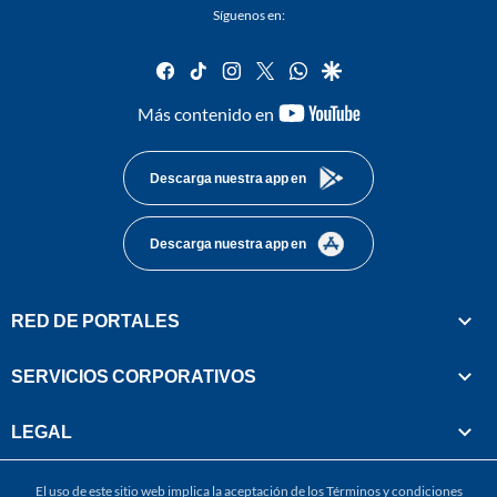
Síguenos en:
facebook
tiktok
instagram
twitter
whatsapp
google
youtube-
Más contenido en
footer
Descarga nuestra app en
Descarga nuestra app en
RED DE PORTALES
SERVICIOS CORPORATIVOS
LEGAL
El uso de este sitio web implica la aceptación de los
Términos y condiciones