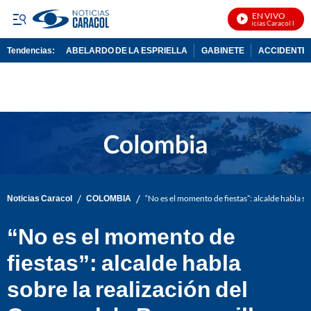
EN VIVO
Noticias Caracol En Viv
Tendencias:
ABELARDO DE LA ESPRIELLA
GABINETE
ACCIDENTE 
PUBLICIDAD
/
/
Noticias Caracol
COLOMBIA
“No es el momento de fiestas”: alcalde habla so
“No es el momento de
fiestas”: alcalde habla
sobre la realización del