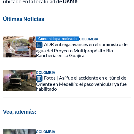
ubicado en la localidad de
Usme
.
Últimas Noticias
Contenido patrocinado
COLOMBIA
ADR entrega avances en el suministro de
agua del Proyecto Multipropósito Río
Ranchería en La Guajira
COLOMBIA
Fotos | Así fue el accidente en el túnel de
Oriente en Medellín: el paso vehicular ya fue
habilitado
Vea, además:
COLOMBIA