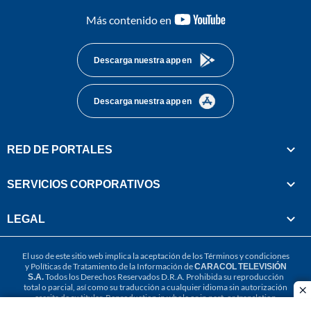
youtube-
Más contenido en
footer
Descarga nuestra app en
Descarga nuestra app en
RED DE PORTALES
SERVICIOS CORPORATIVOS
LEGAL
El uso de este sitio web implica la aceptación de los
Términos y condiciones
y
Políticas de Tratamiento de la Información
de
CARACOL TELEVISIÓN
S.A.
Todos los Derechos Reservados D.R.A. Prohibida su reproducción
total o parcial, así como su traducción a cualquier idioma sin autorización
cl
escrita de su titular. Reproduction in whole or in part, or translation
without written permission is prohibited. All rights reserved 2025.