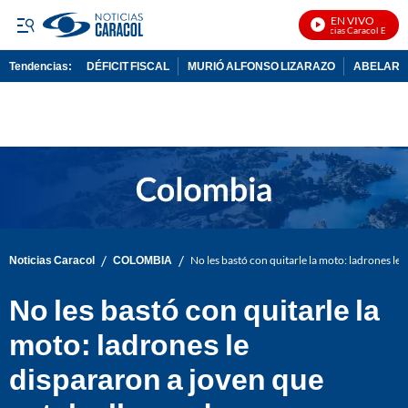
EN VIVO
Noticias Caracol En Vivo
Tendencias:
DÉFICIT FISCAL
MURIÓ ALFONSO LIZARAZO
ABELARDO
PUBLICIDAD
/
/
Noticias Caracol
COLOMBIA
No les bastó con quitarle la moto: ladrones le 
No les bastó con quitarle la
moto: ladrones le
dispararon a joven que