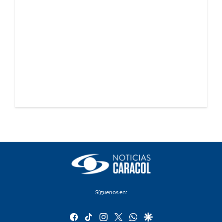
Síguenos en:
facebook
tiktok
instagram
twitter
whatsapp
google