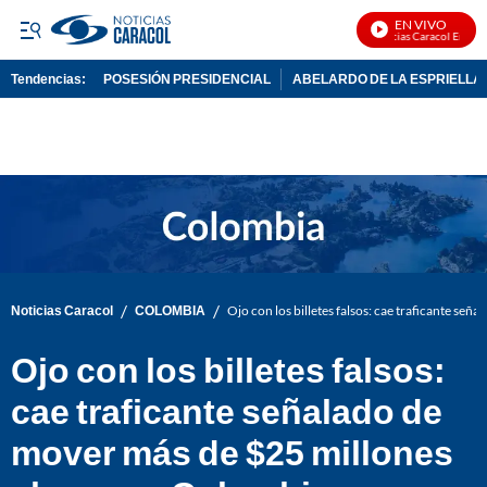
EN VIVO
Noticias Caracol En Vivo
Tendencias:
POSESIÓN PRESIDENCIAL
ABELARDO DE LA ESPRIELLA
PUBLICIDAD
/
/
Noticias Caracol
COLOMBIA
Ojo con los billetes falsos: cae traficante se
Ojo con los billetes falsos:
cae traficante señalado de
mover más de $25 millones