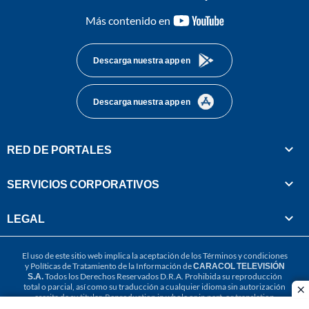
youtube-
Más contenido en
footer
Descarga nuestra app en
Descarga nuestra app en
RED DE PORTALES
SERVICIOS CORPORATIVOS
LEGAL
El uso de este sitio web implica la aceptación de los
Términos y condiciones
y
Políticas de Tratamiento de la Información
de
CARACOL TELEVISIÓN
S.A.
Todos los Derechos Reservados D.R.A. Prohibida su reproducción
total o parcial, así como su traducción a cualquier idioma sin autorización
cl
escrita de su titular. Reproduction in whole or in part, or translation
without written permission is prohibited. All rights reserved 2025.