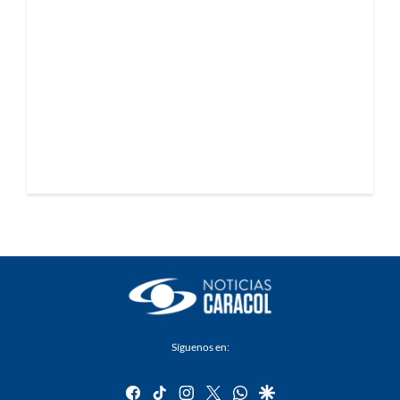
Síguenos en:
facebook
tiktok
instagram
twitter
whatsapp
google