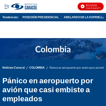
EN VIVO
Noticias Caracol En Viv
Tendencias:
POSESIÓN PRESIDENCIAL
ABELARDO DE LA ESPRIELLA
PUBLICIDAD
/
/
Noticias Caracol
COLOMBIA
Pánico en aeropuerto por avión que casi embi
Pánico en aeropuerto por
avión que casi embiste a
empleados