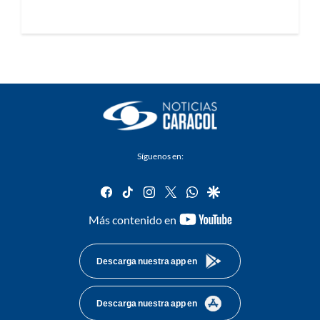
Síguenos en:
facebook
tiktok
instagram
twitter
whatsapp
google
youtube-
Más contenido en
footer
Descarga nuestra app en
Descarga nuestra app en