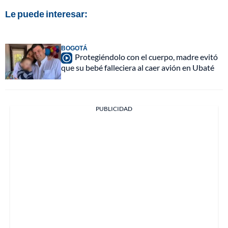
Le puede interesar:
BOGOTÁ
Protegiéndolo con el cuerpo, madre evitó
que su bebé falleciera al caer avión en Ubaté
PUBLICIDAD