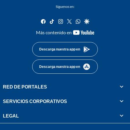
Síguenos en:
facebook
tiktok
instagram
twitter
whatsapp
google
youtube-
Más contenido en
footer
Descarga nuestra app en
Descarga nuestra app en
RED DE PORTALES
SERVICIOS CORPORATIVOS
LEGAL