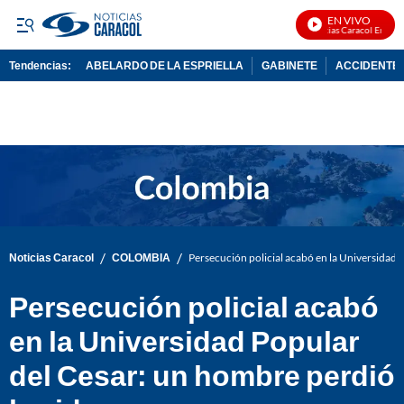
EN VIVO
Noticias Caracol En Vivo
Tendencias:
ABELARDO DE LA ESPRIELLA
GABINETE
ACCIDENTE 
PUBLICIDAD
/
/
Noticias Caracol
COLOMBIA
Persecución policial acabó en la Universidad 
Persecución policial acabó
en la Universidad Popular
del Cesar: un hombre perdió