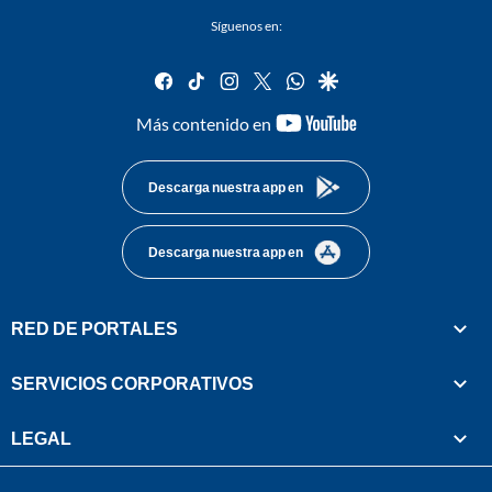
Síguenos en:
facebook
tiktok
instagram
twitter
whatsapp
google
youtube-
Más contenido en
footer
Descarga nuestra app en
Descarga nuestra app en
RED DE PORTALES
SERVICIOS CORPORATIVOS
LEGAL