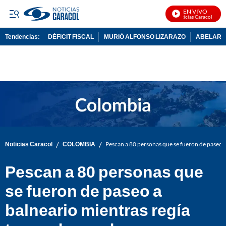
EN VIVO
Noticias Caracol En Viv
Tendencias:
DÉFICIT FISCAL
MURIÓ ALFONSO LIZARAZO
ABELARDO
PUBLICIDAD
/
/
Noticias Caracol
COLOMBIA
Pescan a 80 personas que se fueron de paseo a
Pescan a 80 personas que
se fueron de paseo a
balneario mientras regía