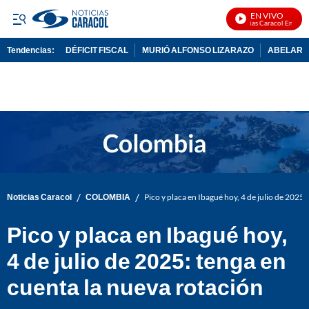
EN VIVO
Noticias Caracol En Vivo
Tendencias:
DÉFICIT FISCAL
MURIÓ ALFONSO LIZARAZO
ABELARDO
PUBLICIDAD
/
/
Noticias Caracol
COLOMBIA
Pico y placa en Ibagué hoy, 4 de julio de 2025:
Pico y placa en Ibagué hoy,
4 de julio de 2025: tenga en
cuenta la nueva rotación