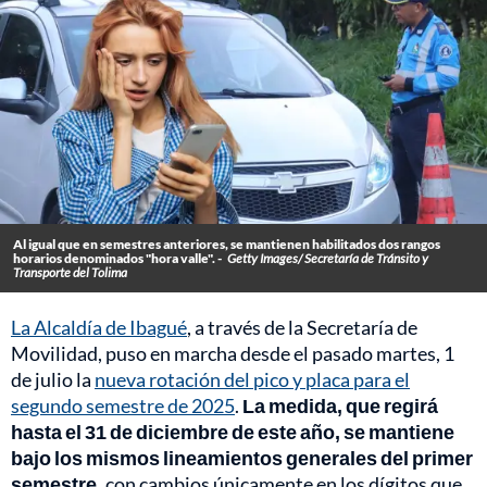
Al igual que en semestres anteriores, se mantienen habilitados dos rangos
horarios denominados "hora valle". -
Getty Images/ Secretaría de Tránsito y
Transporte del Tolima
La Alcaldía de Ibagué
, a través de la Secretaría de
Movilidad, puso en marcha desde el pasado martes, 1
de julio la
nueva rotación del pico y placa para el
segundo semestre de 2025
.
La medida, que regirá
hasta el 31 de diciembre de este año, se mantiene
bajo los mismos lineamientos generales del primer
semestre,
con cambios únicamente en los dígitos que