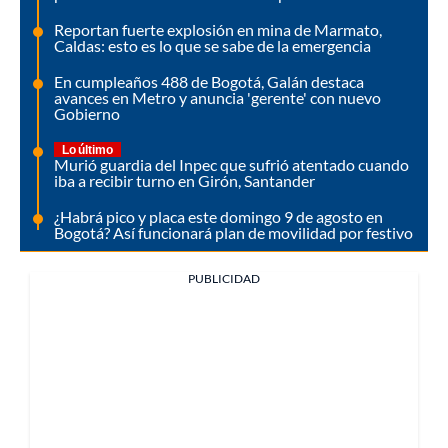
Reportan fuerte explosión en mina de Marmato,
Caldas: esto es lo que se sabe de la emergencia
En cumpleaños 488 de Bogotá, Galán destaca
avances en Metro y anuncia 'gerente' con nuevo
Gobierno
Lo último
Murió guardia del Inpec que sufrió atentado cuando
iba a recibir turno en Girón, Santander
¿Habrá pico y placa este domingo 9 de agosto en
Bogotá? Así funcionará plan de movilidad por festivo
PUBLICIDAD