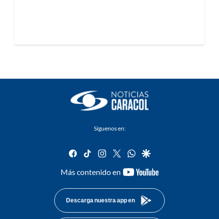
Síguenos en:
facebook
tiktok
instagram
twitter
whatsapp
google
youtube-
Más contenido en
footer
Descarga nuestra app en