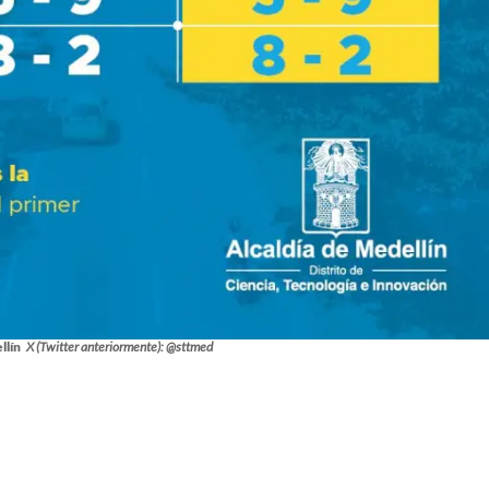
llín
X (Twitter anteriormente): @sttmed