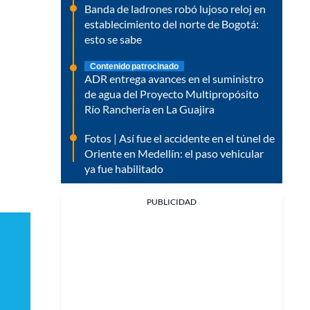
Banda de ladrones robó lujoso reloj en
establecimiento del norte de Bogotá:
esto se sabe
Contenido patrocinado
ADR entrega avances en el suministro
de agua del Proyecto Multipropósito
Río Ranchería en La Guajira
Fotos | Así fue el accidente en el túnel de
Oriente en Medellín: el paso vehicular
ya fue habilitado
PUBLICIDAD