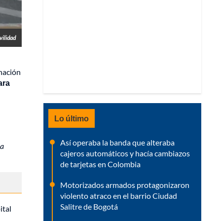
vilidad
gnación
ara
Lo último
Así operaba la banda que alteraba
la
cajeros automáticos y hacía cambiazos
de tarjetas en Colombia
Motorizados armados protagonizaron
violento atraco en el barrio Ciudad
Salitre de Bogotá
ital