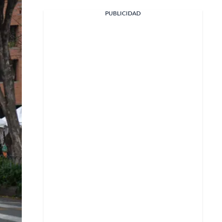
PUBLICIDAD
Facebook
X
Whatsapp
Copiar enlace
Telegram
LinkedIn