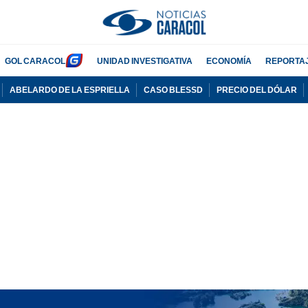
GOL CARACOL
UNIDAD INVESTIGATIVA
ECONOMÍA
REPORTA
ABELARDO DE LA ESPRIELLA
CASO BLESSD
PRECIO DEL DÓLAR
PUBLICIDAD