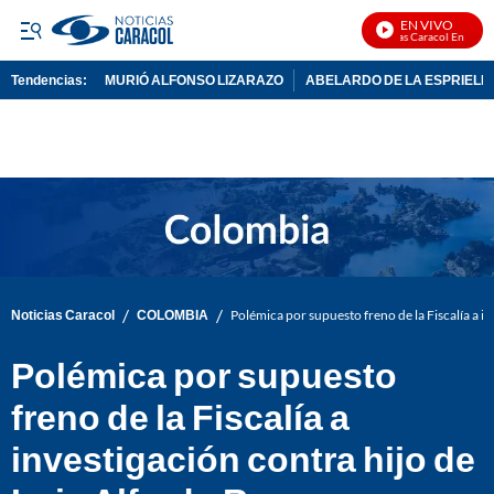
EN VIVO
Noticias Caracol En Vivo
Tendencias:
MURIÓ ALFONSO LIZARAZO
ABELARDO DE LA ESPRIELL
PUBLICIDAD
/
/
Noticias Caracol
COLOMBIA
Polémica por supuesto freno de la Fiscalía a i
Polémica por supuesto
freno de la Fiscalía a
investigación contra hijo de