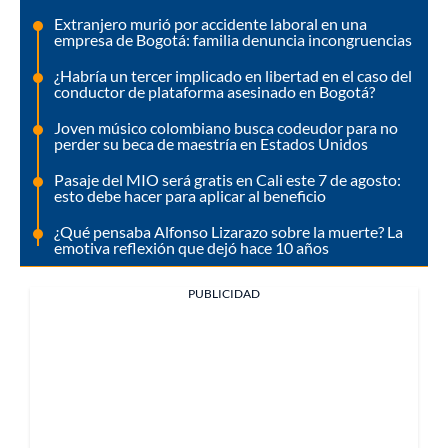
Extranjero murió por accidente laboral en una
empresa de Bogotá: familia denuncia incongruencias
¿Habría un tercer implicado en libertad en el caso del
conductor de plataforma asesinado en Bogotá?
Joven músico colombiano busca codeudor para no
perder su beca de maestría en Estados Unidos
Pasaje del MIO será gratis en Cali este 7 de agosto:
esto debe hacer para aplicar al beneficio
¿Qué pensaba Alfonso Lizarazo sobre la muerte? La
emotiva reflexión que dejó hace 10 años
PUBLICIDAD