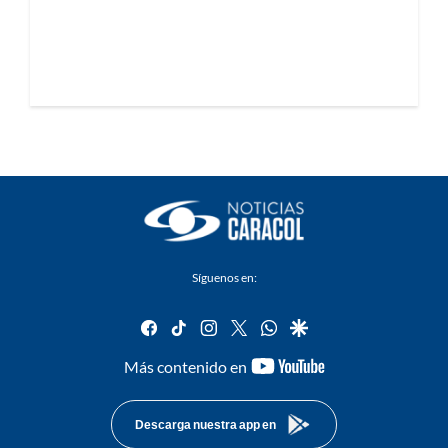
Síguenos en:
facebook
tiktok
instagram
twitter
whatsapp
google
youtube-
Más contenido en
footer
Descarga nuestra app en