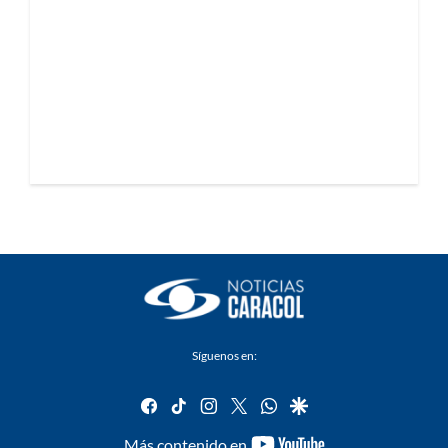
Síguenos en:
facebook
tiktok
instagram
twitter
whatsapp
google
youtube-
Más contenido en