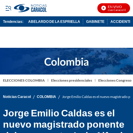
EN VIVO
Noticias Caracol En Vivo
Tendencias:
ABELARDO DE LA ESPRIELLA
GABINETE
ACCIDENTE 
PUBLICIDAD
ELECCIONES COLOMBIA
Elecciones presidenciales
Elecciones Congreso
/
/
Noticias Caracol
COLOMBIA
Jorge Emilio Caldas es el nuevo magistrado po
Jorge Emilio Caldas es el
nuevo magistrado ponente