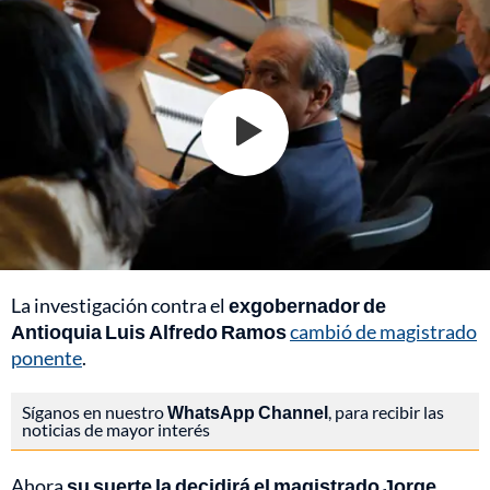
La investigación contra el
exgobernador de
Antioquia Luis Alfredo Ramos
cambió de magistrado
ponente
.
Síganos en nuestro
WhatsApp Channel
, para recibir las
noticias de mayor interés
Ahora
su suerte la decidirá el magistrado Jorge