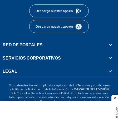
Descarga nuestra app en
Descarga nuestra app en
RED DE PORTALES
SERVICIOS CORPORATIVOS
LEGAL
El uso de este sitio web implica la aceptación de los
Términos y condiciones
y
Políticas de Tratamiento de la Información
de
CARACOL TELEVISIÓN
S.A.
Todos los Derechos Reservados D.R.A. Prohibida su reproducción
total o parcial, así como su traducción a cualquier idioma sin autorización
cl
escrita de su titular. Reproduction in whole or in part, or translation
without written permission is prohibited. All rights reserved 2025.
PUBLICIDAD
MIEMBRO DE: