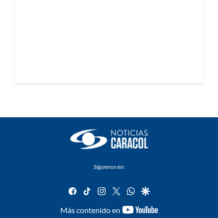
Síguenos en:
facebook
tiktok
instagram
twitter
whatsapp
google
youtube-
Más contenido en
footer