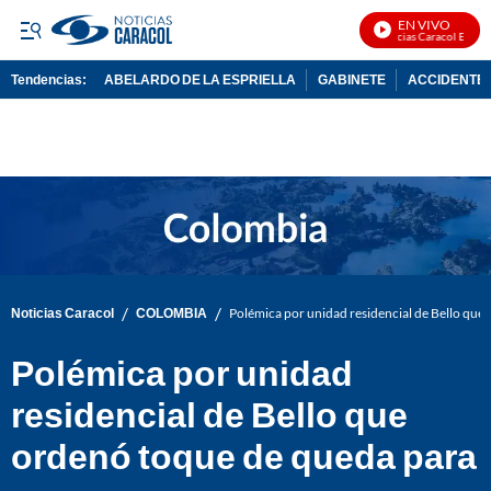
EN VIVO
Noticias Caracol En Vivo
Tendencias:
ABELARDO DE LA ESPRIELLA
GABINETE
ACCIDENTE 
PUBLICIDAD
/
/
Noticias Caracol
COLOMBIA
Polémica por unidad residencial de Bello qu
Polémica por unidad
residencial de Bello que
ordenó toque de queda para