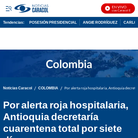
EN VIVO
Noticias Caracol En Vivo
Tendencias:
POSESIÓN PRESIDENCIAL
ANGIE RODRÍGUEZ
CARLOS
PUBLICIDAD
/
/
Noticias Caracol
COLOMBIA
Por alerta roja hospitalaria, Antioquia decreta
Por alerta roja hospitalaria,
Antioquia decretaría
cuarentena total por siete