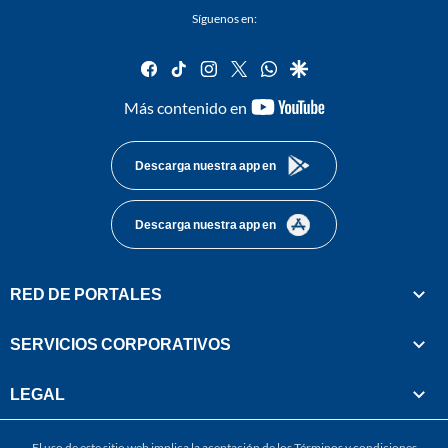
Síguenos en:
facebook
tiktok
instagram
twitter
whatsapp
google
youtube-
Más contenido en
footer
Descarga nuestra app en
Descarga nuestra app en
RED DE PORTALES
SERVICIOS CORPORATIVOS
LEGAL
El uso de este sitio web implica la aceptación de los
Términos y condiciones