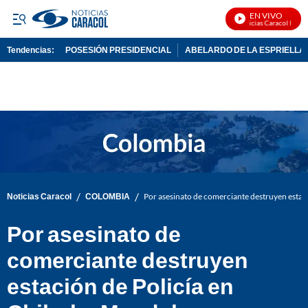
EN VIVO
Noticias Caracol En Viv
Tendencias:
POSESIÓN PRESIDENCIAL
ABELARDO DE LA ESPRIELLA
PUBLICIDAD
/
/
Noticias Caracol
COLOMBIA
Por asesinato de comerciante destruyen estac
Por asesinato de
comerciante destruyen
estación de Policía en