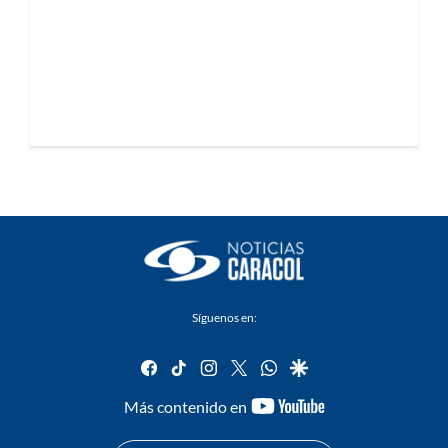
Síguenos en:
facebook
tiktok
instagram
twitter
whatsapp
google
youtube-
Más contenido en
footer