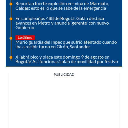
Reportan fuerte explosión en mina de Marmato,
Caldas: esto es lo que se sabe de la emergencia
En cumpleaños 488 de Bogotá, Galán destaca
avances en Metro y anuncia 'gerente' con nuevo
Gobierno
Lo último
Murió guardia del Inpec que sufrió atentado cuando
iba a recibir turno en Girón, Santander
¿Habrá pico y placa este domingo 9 de agosto en
Bogotá? Así funcionará plan de movilidad por festivo
PUBLICIDAD