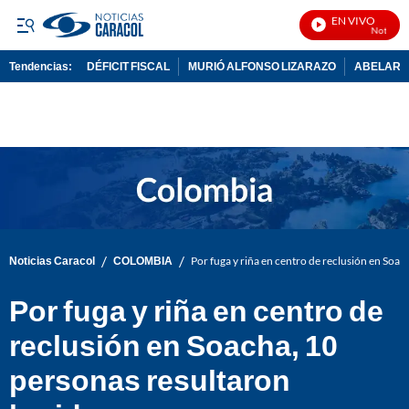
EN VIVO
Noticias C
Tendencias:
DÉFICIT FISCAL
MURIÓ ALFONSO LIZARAZO
ABELARDO
PUBLICIDAD
/
/
Noticias Caracol
COLOMBIA
Por fuga y riña en centro de reclusión en Soac
Por fuga y riña en centro de
reclusión en Soacha, 10
personas resultaron