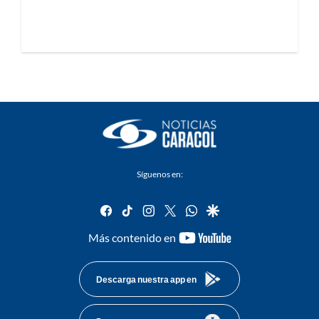
Síguenos en:
facebook
tiktok
instagram
twitter
whatsapp
google
youtube-
Más contenido en
footer
Descarga nuestra app en