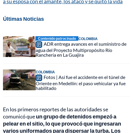
a su esposa con el amante, los atacó y se quitó la vida
Últimas Noticias
Contenido patrocinado
COLOMBIA
ADR entrega avances en el suministro de
agua del Proyecto Multipropósito Río
Ranchería en La Guajira
COLOMBIA
Fotos | Así fue el accidente en el túnel de
Oriente en Medellín: el paso vehicular ya fue
habilitado
En los primeros reportes de las autoridades se
comunicó que
un grupo de detenidos empezó a
pelear en el sitio, lo que provocó que ingresaran
varios uniformados para dispersar la turba. Los