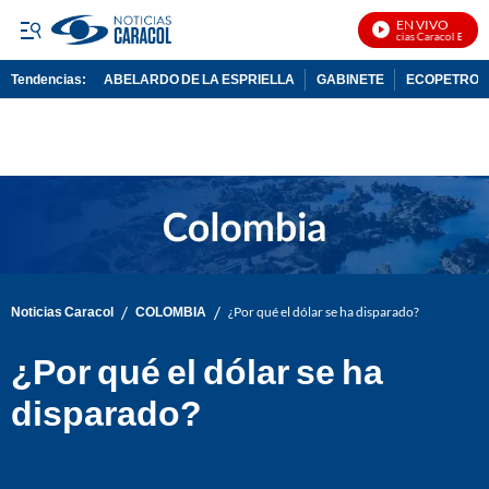
EN VIVO
Noticias Caracol En Vivo
Tendencias:
ABELARDO DE LA ESPRIELLA
GABINETE
ECOPETROL
PUBLICIDAD
/
/
Noticias Caracol
COLOMBIA
¿Por qué el dólar se ha disparado?
¿Por qué el dólar se ha
disparado?