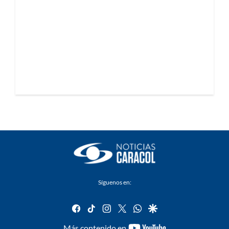
Síguenos en:
facebook
tiktok
instagram
twitter
whatsapp
google
youtube-
Más contenido en