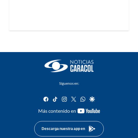
Síguenos en:
facebook
tiktok
instagram
twitter
whatsapp
google
youtube-
Más contenido en
footer
Descarga nuestra app en