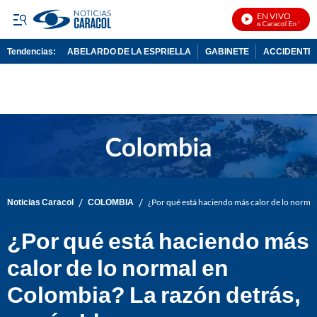
EN VIVO
Noticias Caracol En Vivo
Tendencias:
ABELARDO DE LA ESPRIELLA
GABINETE
ACCIDENTE 
PUBLICIDAD
/
/
Noticias Caracol
COLOMBIA
¿Por qué está haciendo más calor de lo norma
¿Por qué está haciendo más
calor de lo normal en
Colombia? La razón detrás,