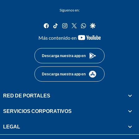
Síguenos en:
facebook
tiktok
instagram
twitter
whatsapp
google
youtube-
Más contenido en
footer
Descarga nuestra app en
Descarga nuestra app en
RED DE PORTALES
SERVICIOS CORPORATIVOS
LEGAL