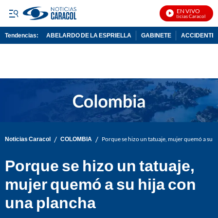
EN VIVO
Noticias Caracol En Vi
Tendencias:
ABELARDO DE LA ESPRIELLA
GABINETE
ACCIDENTE 
PUBLICIDAD
/
/
Noticias Caracol
COLOMBIA
Porque se hizo un tatuaje, mujer quemó a su h
Porque se hizo un tatuaje,
mujer quemó a su hija con
una plancha