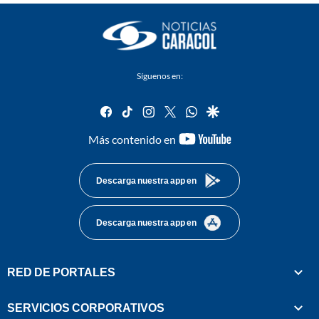
Síguenos en:
facebook
tiktok
instagram
twitter
whatsapp
google
youtube-
Más contenido en
footer
Descarga nuestra app en
Descarga nuestra app en
RED DE PORTALES
SERVICIOS CORPORATIVOS