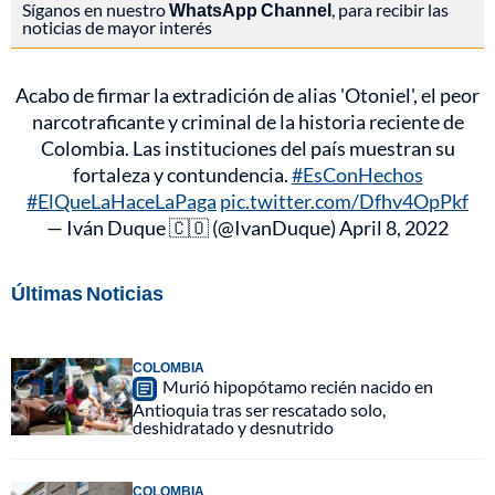
Síganos en nuestro
WhatsApp Channel
, para recibir las
noticias de mayor interés
Acabo de firmar la extradición de alias 'Otoniel', el peor
narcotraficante y criminal de la historia reciente de
Colombia. Las instituciones del país muestran su
fortaleza y contundencia.
#EsConHechos
#ElQueLaHaceLaPaga
pic.twitter.com/Dfhv4OpPkf
— Iván Duque 🇨🇴 (@IvanDuque)
April 8, 2022
Últimas Noticias
COLOMBIA
Murió hipopótamo recién nacido en
Antioquia tras ser rescatado solo,
deshidratado y desnutrido
COLOMBIA