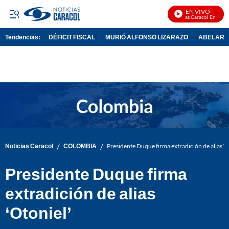
EN VIVO
Noticias Caracol En Vivo
Tendencias:
DÉFICIT FISCAL
MURIÓ ALFONSO LIZARAZO
ABELARDO
PUBLICIDAD
/
/
Noticias Caracol
COLOMBIA
Presidente Duque firma extradición de alias ‘O
Presidente Duque firma
extradición de alias
‘Otoniel’