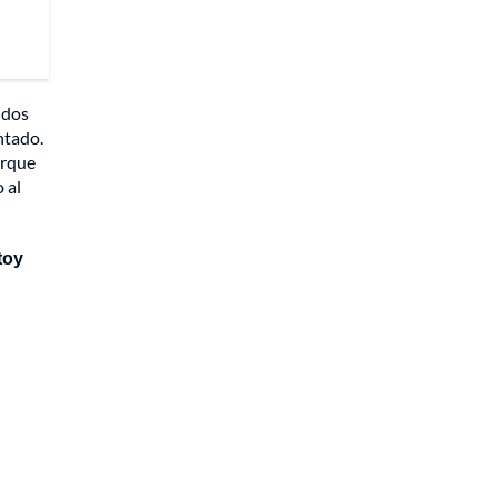
idos
ntado.
orque
 al
toy