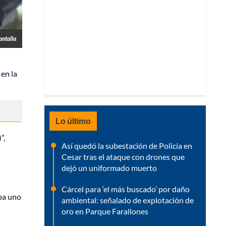
antalla
en la
Lo último
”,
Así quedó la subestación de Policía en
Cesar tras el ataque con drones que
dejó un uniformado muerto
Cárcel para ‘el más buscado’ por daño
aba uno
ambiental: señalado de explotación de
oro en Parque Farallones