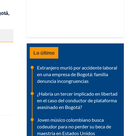
gotá,
Lo último
Extranjero murió por accidente laboral
en una empresa de Bogotá: familia
denuncia incongruencias
¿Habría un tercer implicado en libertad
en el caso del conductor de plataforma
asesinado en Bogotá?
Joven músico colombiano busca
codeudor para no perder su beca de
maestría en Estados Unidos