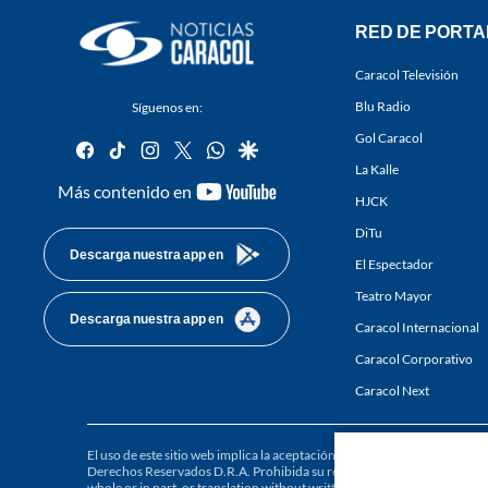
RED DE PORTA
Caracol Televisión
Blu Radio
Síguenos en:
Gol Caracol
facebook
tiktok
instagram
twitter
whatsapp
google
La Kalle
youtube-
Más contenido en
HJCK
footer
DiTu
Descarga nuestra app en
El Espectador
Teatro Mayor
Descarga nuestra app en
Caracol Internacional
Caracol Corporativo
Caracol Next
El uso de este sitio web implica la aceptación de los
Términos y condici
Derechos Reservados D.R.A. Prohibida su reproducción total o parcial, a
whole or in part, or translation without written permission is prohibited