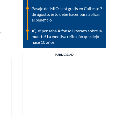
Pasaje del MIO será gratis en Cali este 7
de agosto: esto debe hacer para aplicar
al beneficio
¿Qué pensaba Alfonso Lizarazo sobre la
o
muerte? La emotiva reflexión que dejó
hace 10 años
PUBLICIDAD