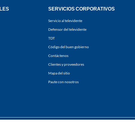
LES
SERVICIOS CORPORATIVOS
Servicio al televidente
Defensor del televidente
TDT
Código del buen gobierno
Contáctenos
Clientes y proveedores
Mapa del sitio
Paute con nosotros
ones
y
Políticas de Tratamiento de la Información
de
CARACOL TELEVISIÓN S.A.
Todo
sí como su traducción a cualquier idioma sin autorización escrita de su titular. Repro
. All rights reserved 2025.