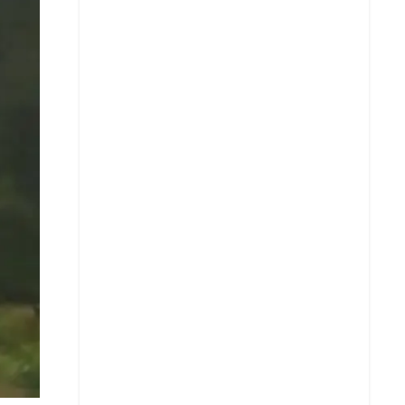
X
Whatsapp
Copiar enlace
Telegram
LinkedIn