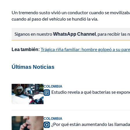
Un tremendo susto vivió un conductor cuando se movilizaba 
cuando al paso del vehículo se hundió la vía.
Síganos en nuestro
WhatsApp Channel
, para recibir las
Lea también:
Trágica riña familiar: hombre golpeó a su pa
Últimas Noticias
COLOMBIA
Estudio revela a qué bacterias se expon
COLOMBIA
¿Por qué están aumentando las llamadas