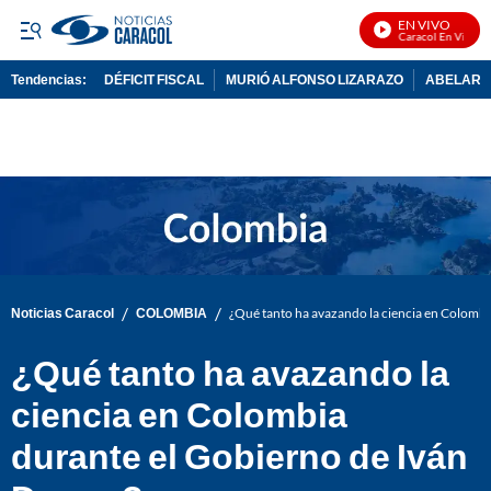
EN VIVO
Noticias Caracol En Vivo
Tendencias:
DÉFICIT FISCAL
MURIÓ ALFONSO LIZARAZO
ABELARDO
PUBLICIDAD
/
/
Noticias Caracol
COLOMBIA
¿Qué tanto ha avazando la ciencia en Colomb
¿Qué tanto ha avazando la
ciencia en Colombia
durante el Gobierno de Iván