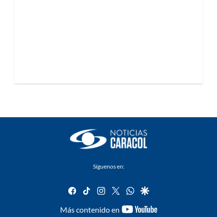
Síguenos en:
facebook
tiktok
instagram
twitter
whatsapp
google
youtube-
Más contenido en