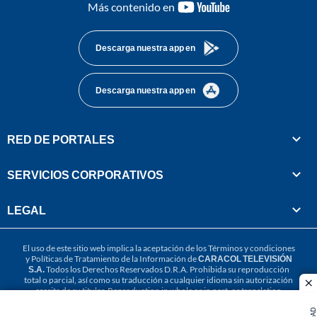
youtube-
Más contenido en
footer
Descarga nuestra app en
Descarga nuestra app en
RED DE PORTALES
SERVICIOS CORPORATIVOS
LEGAL
El uso de este sitio web implica la aceptación de los
Términos y condiciones
y
Políticas de Tratamiento de la Información
de
CARACOL TELEVISIÓN
S.A.
Todos los Derechos Reservados D.R.A. Prohibida su reproducción
total o parcial, así como su traducción a cualquier idioma sin autorización
cl
escrita de su titular. Reproduction in whole or in part, or translation
without written permission is prohibited. All rights reserved 2025.