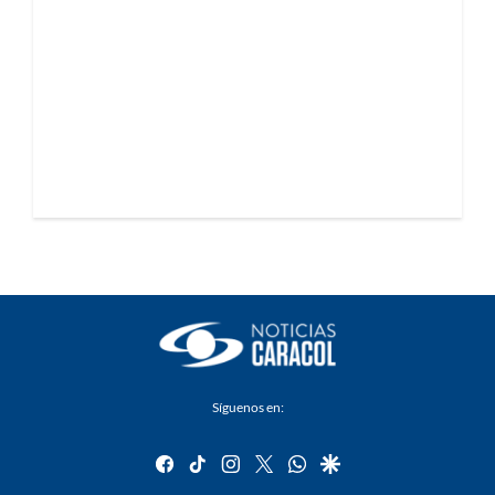
Síguenos en:
facebook
tiktok
instagram
twitter
whatsapp
google