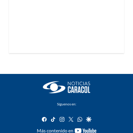
Síguenos en:
facebook
tiktok
instagram
twitter
whatsapp
google
youtube-
Más contenido en