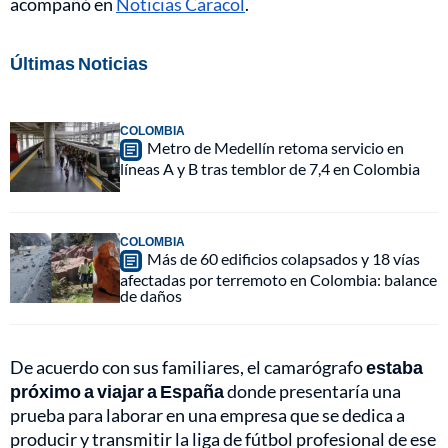
acompañó en
Noticias Caracol
.
Últimas Noticias
COLOMBIA
Metro de Medellín retoma servicio en
líneas A y B tras temblor de 7,4 en Colombia
COLOMBIA
Más de 60 edificios colapsados y 18 vías
afectadas por terremoto en Colombia: balance
de daños
De acuerdo con sus familiares, el camarógrafo
estaba
próximo a viajar a España
donde presentaría una
prueba para laborar en una empresa que se dedica a
producir y transmitir la liga de fútbol profesional de ese