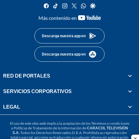
facebook
tiktok
instagram
twitter
whatsapp
google
youtube-
Más contenido en
footer
Descarga nuestra app en
Descarga nuestra app en
RED DE PORTALES
SERVICIOS CORPORATIVOS
LEGAL
El uso de este sitio web implica la aceptación de los
Términos y condiciones
y
Políticas de Tratamiento de la Información
de
CARACOL TELEVISIÓN
S.A.
Todos los Derechos Reservados D.R.A. Prohibida su reproducción
total o parcial, así como su traducción a cualquier idioma sin autorización