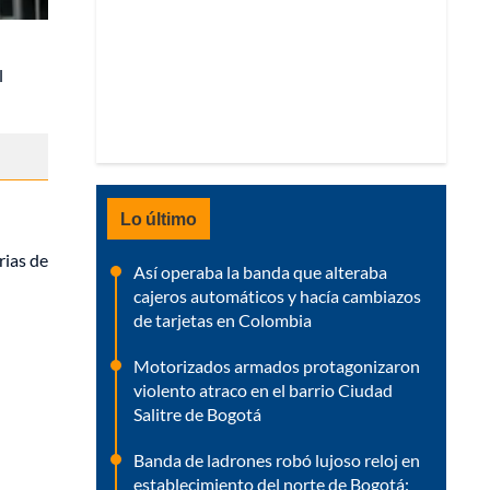
l
Lo último
rias de
Así operaba la banda que alteraba
cajeros automáticos y hacía cambiazos
de tarjetas en Colombia
Motorizados armados protagonizaron
violento atraco en el barrio Ciudad
Salitre de Bogotá
Banda de ladrones robó lujoso reloj en
establecimiento del norte de Bogotá: