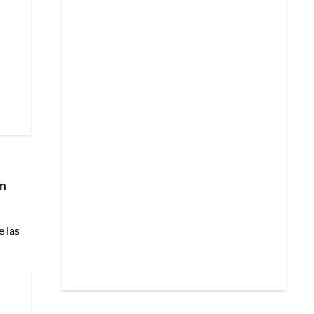
en
e las