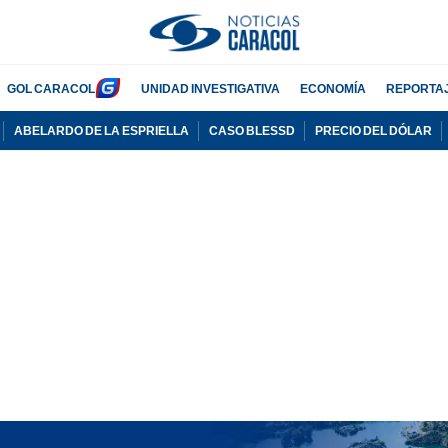
GOL CARACOL
UNIDAD INVESTIGATIVA
ECONOMÍA
REPORTA
ABELARDO DE LA ESPRIELLA
CASO BLESSD
PRECIO DEL DÓLAR
PUBLICIDAD