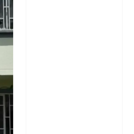
X
Whatsapp
Copiar enlace
Telegram
LinkedIn