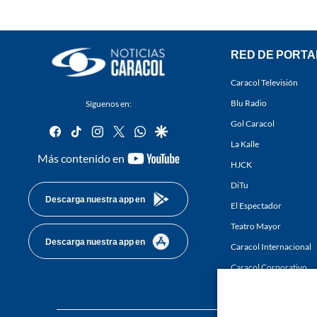
RED DE PORTA
Caracol Televisión
Blu Radio
Síguenos en:
Gol Caracol
facebook
tiktok
instagram
twitter
whatsapp
google
La Kalle
youtube-
Más contenido en
HJCK
footer
DiTu
Descarga nuestra app en
El Espectador
Teatro Mayor
Descarga nuestra app en
Caracol Internacional
Caracol Corporativo
Caracol Next